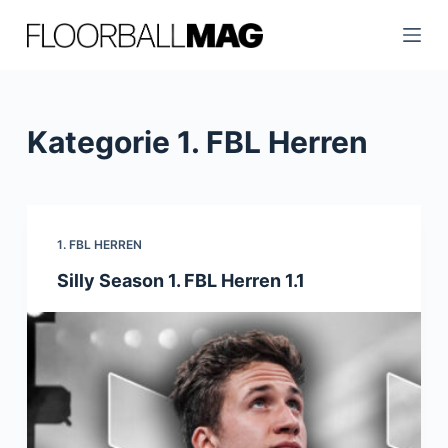
Z
u
m
I
n
Kategorie
1. FBL Herren
h
a
l
t
1. FBL HERREN
s
Silly Season 1. FBL Herren 1.1
p
r
i
n
g
e
n