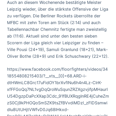
Auch an diesem Wochenende bestätigte Meister
Leipzig wieder, über die stärkste Offensive der Liga
zu verfügen. Die Berliner Rockets überrollte der
MFBC mit zehn Toren am Stück (2:14) und auch
Tabellennachbar Chemnitz fertigte man zweistellig
ab (11:6). Aktuell sind unter den besten sieben
Scorern der Liga gleich vier Leipziger zu finden –
Ville Pousi (24+19), Samuli Granlund (18+21), Mark-
Oliver Bothe (28+9) und Erik Schuschwary (22+12).
https://www.facebook.com/floorfighters/videos/34
18554808215403/?__xts__[0]=68.ARD-i-
dtHWmLC8Grc17uFidOY1brXvfINu6h4n4Lz-CIrK-
xfFFGoQq7NL1vgDqQroWuSqunZRZXgzvjifpMHaurI
U54DgzpDaPcXXap3Cdc_91fBUXRqgInRE4jCuheZm
zS0Cj9kPHOQoSmSZK9tsZfBVvdiMDzl_zFlDSsmwi
dIu8UtUHjtVWfvD0Jq68IHkxd-