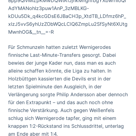
Bpp9QivMIZpKMwDQWIA1JjnkMnghfbgYXbwrhioQI
AdYMANohIz3puw1AnP_3zMBLKG-
kDUu5Dk_q4kcGDsE6JBaCH3p_XtdTB_LDfmz6hP_
xlzJ5vvS6yhUzZObWQcLClQ6ZmpLu2SfSyNt6XUtg
MwnhOG&__tn__=-R
Für Schmunzeln hatten zuletzt Wernigerodes
finnische Last-Minute-Transfers gesorgt. Dabei
bewies der junge Kader nun, dass man es auch
alleine schaffen könnte, die Liga zu halten. In
Holzbüttgen kassierten die Devils erst in der
letzten Spielminute den Ausgleich, in der
Verlängerung sorgte Philip Andersson aber dennoch
für den Extrapunkt – und das auch noch ohne
finnische Verstärkung. Auch gegen Weißenfels
schlug sich Wernigerode tapfer, ging mit einem
knappen 1:2-Rückstand ins Schlussdrittel, unterlag
am Ende aber mit 1:4.