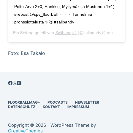
Pelto-Arvo 2+0, Hankkio, Myllymäki ja Mustonen 1+1)
#repost @spv_floorball ・・・ Tunnelmia
pronssiottelusta ✨🥉 #salibandy
Ein Beitrag geteilt von
Salibandy.fi
(@salibandy.fi) am
Apr 14, 2
Foto: Esa Takalo
FLOORBALLMAG+
PODCASTS
NEWSLETTER
DATENSCHUTZ
KONTAKT
IMPRESSUM
Copyright © 2026 - WordPress Theme by
CreativeThemes