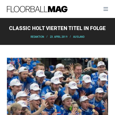
Z
u
m
I
CLASSIC HOLT VIERTEN TITEL IN FOLGE
n
REDAKTION
23. APRIL 2019
AUSLAND
h
a
l
t
s
p
r
i
n
g
e
n