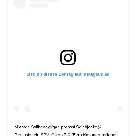
Sieh dir diesen Beitrag auf Instagram an
Miesten Salibandyliigan pronssi Seinäjoelle🥉
Pronssiottelu SPV–Oilers 7-0 (Eero Kosonen nollapeli,