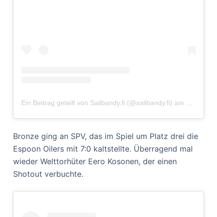
Ein Beitrag geteilt von Salibandy.fi (@salibandy.fi)
am
Apr 20, 2
Bronze ging an SPV, das im Spiel um Platz drei die
Espoon Oilers mit 7:0 kaltstellte. Überragend mal
wieder Welttorhüter Eero Kosonen, der einen
Shotout verbuchte.