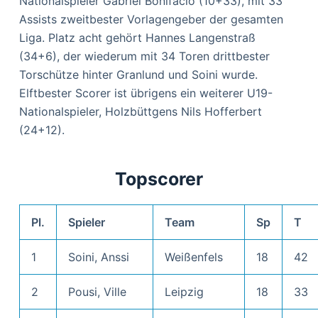
Nationalspieler Gabriel Bonifacio (10+33), mit 33
Assists zweitbester Vorlagengeber der gesamten
Liga. Platz acht gehört Hannes Langenstraß
(34+6), der wiederum mit 34 Toren drittbester
Torschütze hinter Granlund und Soini wurde.
Elftbester Scorer ist übrigens ein weiterer U19-
Nationalspieler, Holzbüttgens Nils Hofferbert
(24+12).
Topscorer
Pl.
Spieler
Team
Sp
T
1
Soini, Anssi
Weißenfels
18
42
2
Pousi, Ville
Leipzig
18
33