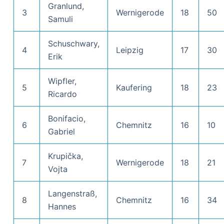
Granlund,
3
Wernigerode
18
50
Samuli
Schuschwary,
4
Leipzig
17
30
Erik
Wipfler,
5
Kaufering
18
23
Ricardo
Bonifacio,
6
Chemnitz
16
10
Gabriel
Krupička,
7
Wernigerode
18
21
Vojta
Langenstraß,
8
Chemnitz
16
34
Hannes