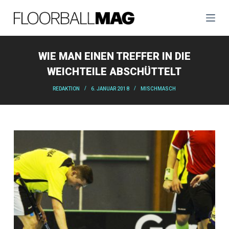
Z
u
m
I
WIE MAN EINEN TREFFER IN DIE
n
WEICHTEILE ABSCHÜTTELT
h
REDAKTION
6. JANUAR 2018
MISCHMASCH
a
l
t
s
p
r
i
n
g
e
n